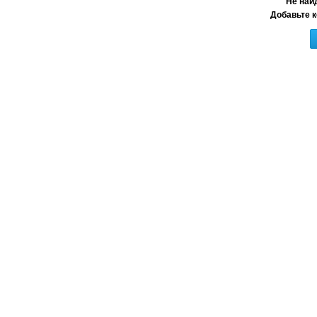
Не най
Добавьте к