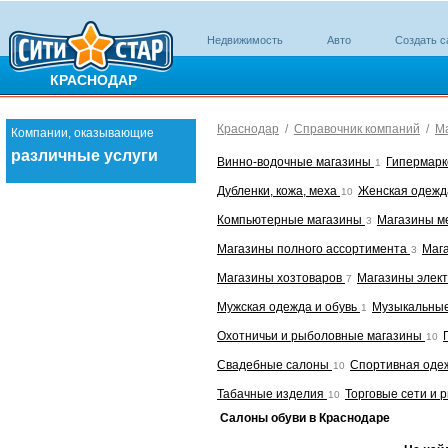
Недвижимость
Авто
Создать с
КРАСНОДАР
Краснодар
/
Справочник компаний
/
М
Компании, оказывающие
различные услуги
Винно-водочные магазины
Гипермар
1
Дубленки, кожа, меха
Женская одежд
10
Компьютерные магазины
Магазины м
3
Магазины полного ассортимента
Маг
3
Магазины хозтоваров
Магазины элек
7
Мужская одежда и обувь
Музыкальны
1
Охотничьи и рыболовные магазины
10
Свадебные салоны
Спортивная оде
10
Табачные изделия
Торговые сети и 
10
Салоны обуви в Краснодаре